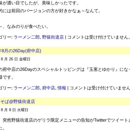
味が濃い目でしたが、美味しかったです。
的には前回のバージョンの方が好きかなぁ～なんて。
～、なみのりが食べたい。
ゴリー:
ラーメン二郎
,
野猿街道店
|
コメントは受け付けていません
年8月の26Day(府中店)
年 8 月 26 日 金曜日
の府中店の26Dayのスペシャルトッピングは『玉葱とゆかり』にな
様です。
ゴリー:
ラーメン二郎
,
府中店
,
情報
|
コメントは受け付けていませ
肉そば@野猿街道店
年 8 月 9 日 火曜日
、突然野猿街道店のゲリラ限定メニューの告知がTwitterでツイート
た。