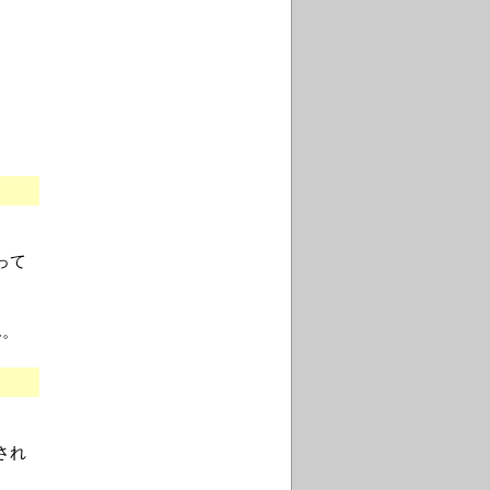
。
って
ん。
され