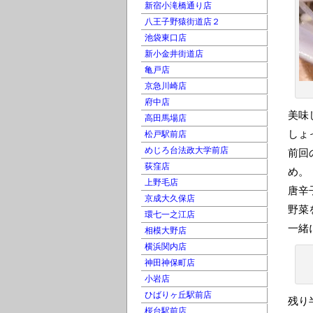
新宿小滝橋通り店
八王子野猿街道店２
池袋東口店
新小金井街道店
亀戸店
京急川崎店
府中店
美味
高田馬場店
しょ
松戸駅前店
めじろ台法政大学前店
前回
荻窪店
め。
上野毛店
唐辛
京成大久保店
野菜
環七一之江店
一緒
相模大野店
横浜関内店
神田神保町店
小岩店
ひばりヶ丘駅前店
残り
桜台駅前店