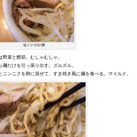
塩ドクロ2の豚
は野菜と鰹節。むしゃむしゃ。
ら麺だけを引っ張り出す。ズルズル。
とニンニクを卵に混ぜて、すき焼き風に麺を食べる。マイルド。