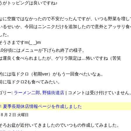
うがトッピングは良いですね♪
なに空腹ではなかったので不安だったんですが、いつも野菜を増し
いるせいか、今回はニンニクだけを追加したので意外とアッサリ食
した。
うさまですm(_ _)m
時10分頃にはメニューが下げられ終了の様子。
は運良く食べられましたが、ゲリラ限定は…怖いですね（苦笑
的には塩ドクロ（初期ver）がもう一回食べたいなぁ。
前に塩ドクロ2も食べてみたい。
ゴリー:
ラーメン二郎
,
野猿街道店
|
コメントは受け付けていません
1年 夏季長期休店情報ページを作成しました
年 8 月 2 日 火曜日
そろお盆が近付いてきましたのでいつもの作成してみました。