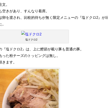
注文。
も空きがあり、すんなり着席。
は卵を渡され、比較的待ちが無く限定メニューの『塩ドクロ2』が
た。
塩ドクロ2
の『塩ドクロ2』は、上に鰹節が載り豚も普通の豚。
あった粉チーズのトッピングは無し。
頂きます。