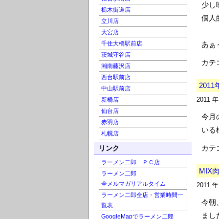
少し
栃木街道店
個人
立川店
大宮店
千住大橋駅前店
あぁ
茨城守谷店
カテ
湘南藤沢店
西台駅前店
2011
中山駅前店
新橋店
2011 
仙台店
今月
赤羽店
いる
札幌店
カテ
リンク
ラーメン二郎 ＰＣ店
MIX
ラーメン二郎
全メルマガリアルタイム
2011 
ラーメン二郎全店・営業時間一
今朝
覧表
まし
GoogleMapでラーメン二郎