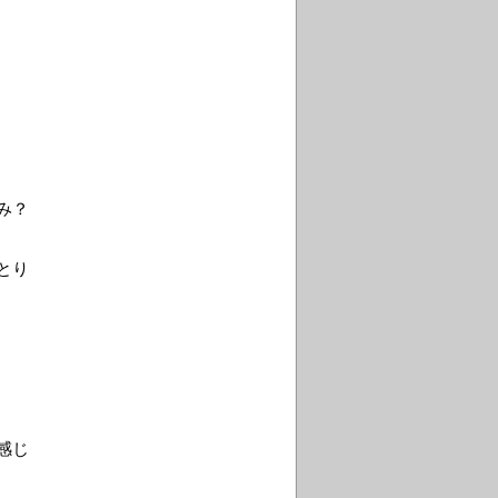
み？
とり
感じ