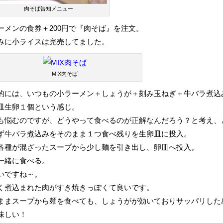
肉そば告知メニュー
ーメンの食券＋200円で『肉そば』を注文。
みに小ライスは完売してました。
MIX肉そば
的には、いつもの小ラーメン＋しょうが＋刻み玉ねぎ＋牛バラ煮込
皿生卵１個という感じ。
も悩むのですが、どうやって食べるのが正解なんだろう？と考え、
ず牛バラ煮込みをそのまま１つ食べ残りを生卵皿に投入。
各種が混ざったスープから少し麺を引き出し、卵皿へ投入。
一緒に食べる。
いですね～。
く煮込まれた肉がすき焼きっぽくて良いです。
ままスープから麺を食べても、しょうがが効いておりサッパリした
味しい！