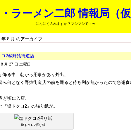
・ラーメン二郎 情報局（
にんにく入れますか？マシマシで（ｗ
11 年 8 月 のアーカイブ
クロ2@野猿街道店
年 8 月 27 日 土曜日
が降る中、朝から用事があり外出。
済み何となく野猿街道店の前を通ると待ち列が無かったので急遽食
時過ぎ頃に入店。
と『塩ドクロ2』の張り紙が。
塩ドクロ2張り紙