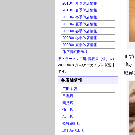
2010年 夏季休店情報
2010年 春季休店情報
2009年 冬季休店情報
2009年 夏季休店情報
2009年 春季休店情報
2008年 冬季休店情報
2008年 夏季休店情報
休店情報掲示板
まず
旧・ラーメン二郎 情報局（仮）
の
底か
2011 年 8 月 のアーカイブを閲覧中
です。
鰹節
各店舗情報
三田本店
目黒店
鶴見店
仙川店
品川店
歌舞伎町店
環七新代田店