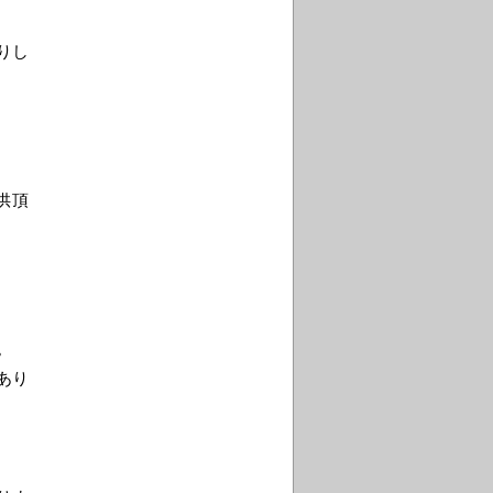
りし
供頂
。
あり