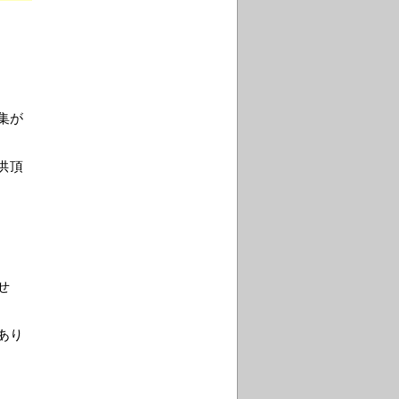
集が
供頂
せ
あり