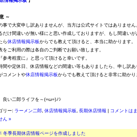
店情報掲示板
】
意 ～
の事で大変申し訳ありませんが、当方は公式サイトではありません
るだけ間違いが無い様にと思い作成しておりますが、もし間違いが
たら
休店情報掲示板
からでも教えて頂けると、本当に助かります。
表をご利用の際は各自のご判断でお願い致します。
『参考程度に』と思って頂けると幸いです。
時間や定休日、休店情報などの間違い等もありましたら、申し訳あ
がコメントや
休店情報掲示板
からでも教えて頂けると非常に助かり
、良い二郎ライフを～(=ω=)ﾉｼ
ゴリー:
ラーメン二郎
,
休店情報掲示板
,
長期休店情報
|
コメントは
ん »
6年 冬季長期休店情報ページを作成しました