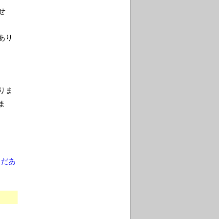
せ
あり
りま
ま
まだあ