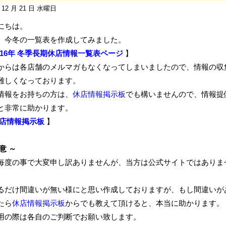
年 12 月 21 日 水曜日
にちは。
、今冬の一覧表を作成してみました。
016年 冬季長期休店情報一覧表ページ
】
からは各店舗のメルマガもなくなってしまいましたので、情報の収
難しくなっております。
情報をお持ちの方は、
休店情報掲示板
でも構いませんので、情報提
と非常に助かります。
店情報掲示板
】
意 ～
毎度の事で大変申し訳ありませんが、当方は公式サイトではありま
るだけ間違いが無い様にと思い作成しておりますが、もし間違いが
たら
休店情報掲示板
からでも教えて頂けると、本当に助かります。
用の際は各自のご判断でお願い致します。