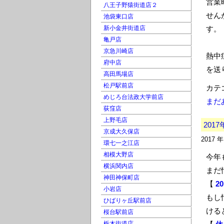
営業
八王子野猿街道店２
せん
池袋東口店
新小金井街道店
す。
亀戸店
京急川崎店
熱中
府中店
を送
高田馬場店
松戸駅前店
カテ
めじろ台法政大学前店
まだ
荻窪店
上野毛店
201
京成大久保店
2017 
環七一之江店
相模大野店
今年
横浜関内店
まだ
神田神保町店
【
2
小岩店
もし
ひばりヶ丘駅前店
ける
桜台駅前店
栃木街道店