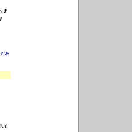
りま
ま
まだあ
供頂