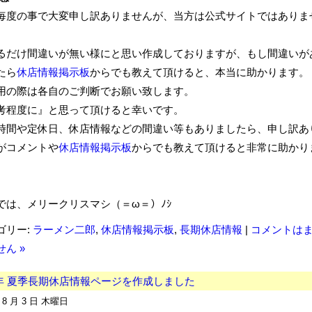
毎度の事で大変申し訳ありませんが、当方は公式サイトではありま
るだけ間違いが無い様にと思い作成しておりますが、もし間違いが
たら
休店情報掲示板
からでも教えて頂けると、本当に助かります。
用の際は各自のご判断でお願い致します。
考程度に』と思って頂けると幸いです。
時間や定休日、休店情報などの間違い等もありましたら、申し訳あ
がコメントや
休店情報掲示板
からでも教えて頂けると非常に助かり
では、メリークリスマシ（＝ω＝）ﾉｼ
ゴリー:
ラーメン二郎
,
休店情報掲示板
,
長期休店情報
|
コメントは
ん »
7年 夏季長期休店情報ページを作成しました
年 8 月 3 日 木曜日