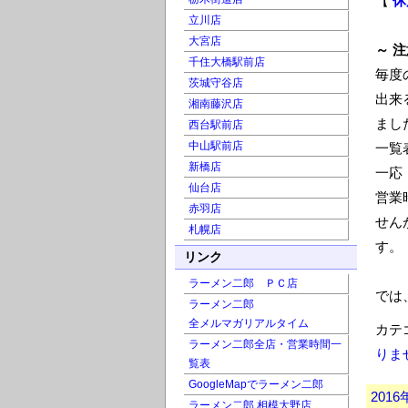
【
休
立川店
大宮店
～ 注
千住大橋駅前店
毎度
茨城守谷店
出来
湘南藤沢店
まし
西台駅前店
中山駅前店
一覧
新橋店
一応
仙台店
営業
赤羽店
せん
札幌店
す。
リンク
ラーメン二郎 ＰＣ店
では
ラーメン二郎
全メルマガリアルタイム
カテ
ラーメン二郎全店・営業時間一
りませ
覧表
GoogleMapでラーメン二郎
201
ラーメン二郎 相模大野店