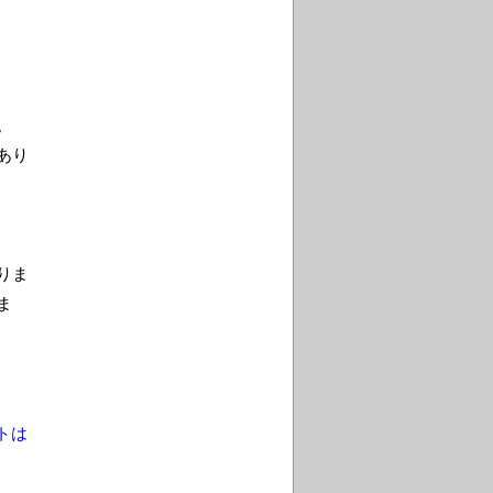
。
あり
りま
ま
トは