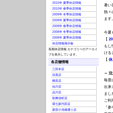
2010年 夏季休店情報
暑い
2010年 春季休店情報
熱々
2009年 冬季休店情報
ます
2009年 夏季休店情報
2009年 春季休店情報
2008年 冬季休店情報
今夏
2008年 夏季休店情報
【
2
休店情報掲示板
もし
長期休店情報 カテゴリーのアーカイ
ける
ブを表示しています。
【
休
各店舗情報
三田本店
～ 注
目黒店
毎度
鶴見店
出来
仙川店
品川店
まし
歌舞伎町店
ご利
環七新代田店
『参
新宿小滝橋通り店