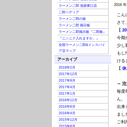
2016 
ラーメン二郎 池袋東口店
二郎ペディア
こん
ラーメン二郎の旅
さて
ラーメン二郎 掲示板
【
2
ラーメン二郎掲示板『二郎板』
今期
『ニンニク入れますか。』
全国ラーメン二郎&インスパイ
少し
ア店マップ
もし
アーカイブ
ける
2018年2月
【
休
2017年12月
2017年8月
～ 注
2017年4月
毎度
2017年1月
ん。
2016年12月
出来
2016年8月
2016年4月
まし
2015年12月
ご利
2015年8月