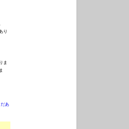
。
あり
りま
ま
まだあ