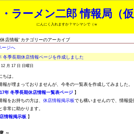
・ラーメン二郎 情報局（
にんにく入れますか？マシマシで（ｗ
期休店情報’ カテゴリーのアーカイブ
前ページへ
7年 冬季長期休店情報ページを作成しました
年 12 月 17 日 日曜日
にちは。
情報が埋まっておりませんが、今冬の一覧表を作成してみました。
017年 冬季長期休店情報一覧表ページ
】
情報をお持ちの方は、
休店情報掲示板
でも構いませんので、情報提
と非常に助かります。
店情報掲示板
】
意 ～