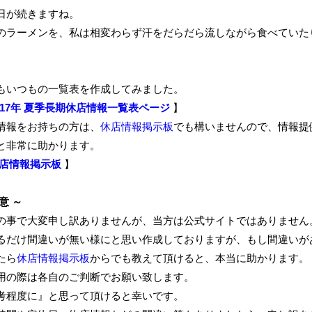
日が続きますね。
のラーメンを、私は相変わらず汗をだらだら流しながら食べていた
。
もいつもの一覧表を作成してみました。
017年 夏季長期休店情報一覧表ページ
】
情報をお持ちの方は、
休店情報掲示板
でも構いませんので、情報提
と非常に助かります。
店情報掲示板
】
意 ～
の事で大変申し訳ありませんが、当方は公式サイトではありません
るだけ間違いが無い様にと思い作成しておりますが、もし間違いが
たら
休店情報掲示板
からでも教えて頂けると、本当に助かります。
用の際は各自のご判断でお願い致します。
考程度に』と思って頂けると幸いです。