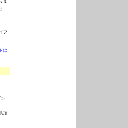
りま
ま
イフ
トは
た。
供頂