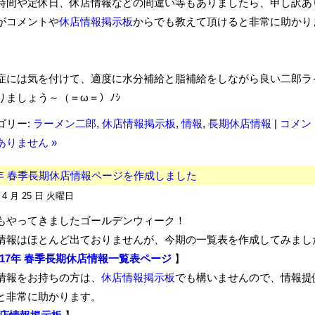
時間や定休日、休店情報などの間違い等もありましたら、申し訳あ
がコメントや
休店情報掲示板
からでも教えて頂けると非常に助かり
症には気を付けて、適度に水分補給と脂補給をしながら良い二郎ラ
りましょう～（＝ω＝）ﾉｼ
ゴリー:
ラーメン二郎
,
休店情報掲示板
,
情報
,
長期休店情報
|
コメン
ありません »
7年 春季長期休店情報ページを作成しました
年 4 月 25 日 火曜日
もやってきましたゴールデンウィーク！
情報はほとんど出ておりませんが、今期の一覧表を作成してみまし
017年 春季長期休店情報一覧表ページ
】
情報をお持ちの方は、
休店情報掲示板
でも構いませんので、情報提
と非常に助かります。