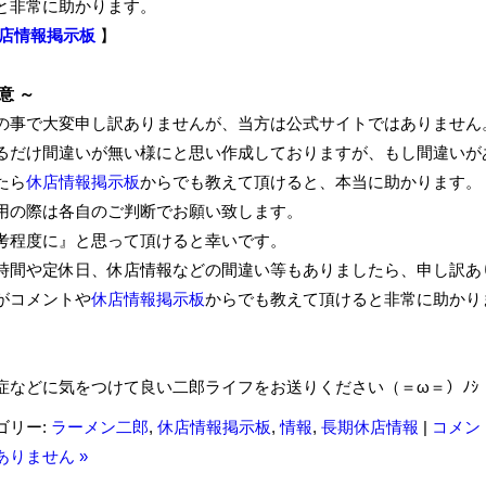
と非常に助かります。
店情報掲示板
】
意 ～
の事で大変申し訳ありませんが、当方は公式サイトではありません
るだけ間違いが無い様にと思い作成しておりますが、もし間違いが
たら
休店情報掲示板
からでも教えて頂けると、本当に助かります。
用の際は各自のご判断でお願い致します。
考程度に』と思って頂けると幸いです。
時間や定休日、休店情報などの間違い等もありましたら、申し訳あ
がコメントや
休店情報掲示板
からでも教えて頂けると非常に助かり
症などに気をつけて良い二郎ライフをお送りください（＝ω＝）ﾉｼ
ゴリー:
ラーメン二郎
,
休店情報掲示板
,
情報
,
長期休店情報
|
コメン
ありません »