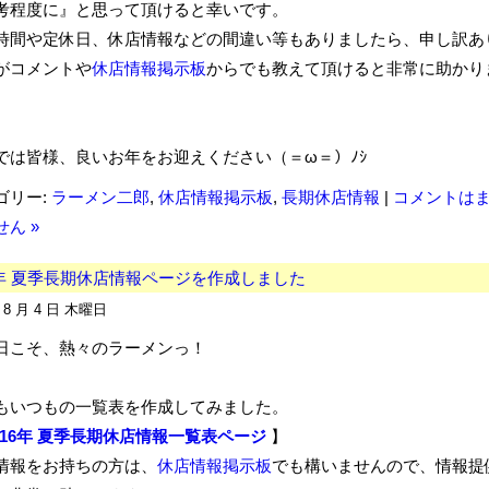
考程度に』と思って頂けると幸いです。
時間や定休日、休店情報などの間違い等もありましたら、申し訳あ
がコメントや
休店情報掲示板
からでも教えて頂けると非常に助かり
では皆様、良いお年をお迎えください（＝ω＝）ﾉｼ
ゴリー:
ラーメン二郎
,
休店情報掲示板
,
長期休店情報
|
コメントは
ん »
6年 夏季長期休店情報ページを作成しました
年 8 月 4 日 木曜日
日こそ、熱々のラーメンっ！
もいつもの一覧表を作成してみました。
016年 夏季長期休店情報一覧表ページ
】
情報をお持ちの方は、
休店情報掲示板
でも構いませんので、情報提