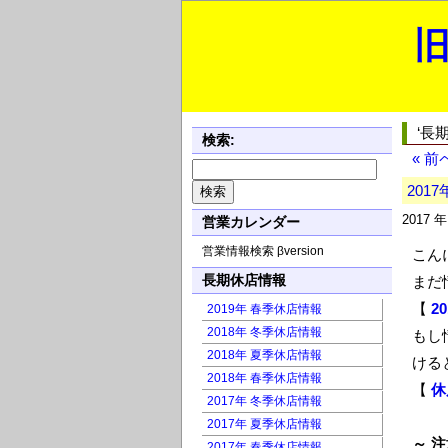
旧
‘長
検索:
« 
201
2017 
営業カレンダー
営業情報検索 βversion
こん
長期休店情報
まだ
【
2
2019年 春季休店情報
2018年 冬季休店情報
もし
2018年 夏季休店情報
ける
2018年 春季休店情報
【
休
2017年 冬季休店情報
2017年 夏季休店情報
～ 注
2017年 春季休店情報