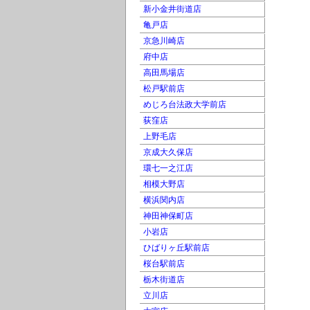
新小金井街道店
亀戸店
京急川崎店
府中店
高田馬場店
松戸駅前店
めじろ台法政大学前店
荻窪店
上野毛店
京成大久保店
環七一之江店
相模大野店
横浜関内店
神田神保町店
小岩店
ひばりヶ丘駅前店
桜台駅前店
栃木街道店
立川店