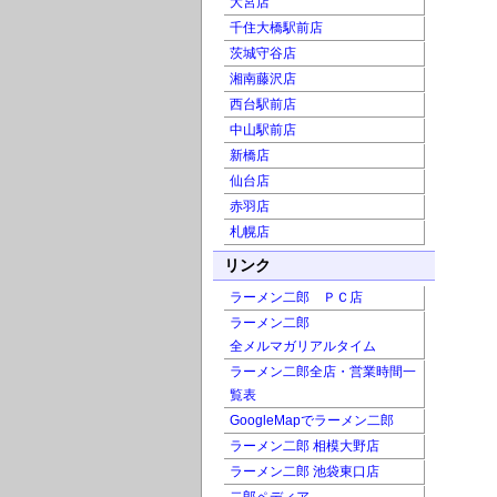
大宮店
千住大橋駅前店
茨城守谷店
湘南藤沢店
西台駅前店
中山駅前店
新橋店
仙台店
赤羽店
札幌店
リンク
ラーメン二郎 ＰＣ店
ラーメン二郎
全メルマガリアルタイム
ラーメン二郎全店・営業時間一
覧表
GoogleMapでラーメン二郎
ラーメン二郎 相模大野店
ラーメン二郎 池袋東口店