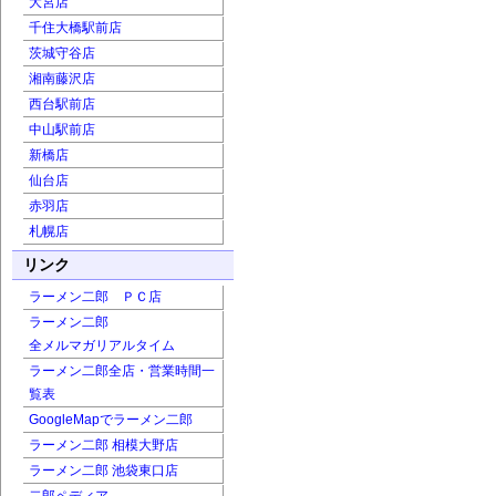
大宮店
千住大橋駅前店
茨城守谷店
湘南藤沢店
西台駅前店
中山駅前店
新橋店
仙台店
赤羽店
札幌店
リンク
ラーメン二郎 ＰＣ店
ラーメン二郎
全メルマガリアルタイム
ラーメン二郎全店・営業時間一
覧表
GoogleMapでラーメン二郎
ラーメン二郎 相模大野店
ラーメン二郎 池袋東口店