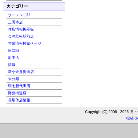
カテゴリー
ラーメン二郎
三田本店
休店情報掲示板
会津若松駅前店
営業情報検索ページ
家二郎
府中店
情報
新小金井街道店
未分類
環七新代田店
野猿街道店
長期休店情報
Copyright (C) 2008 - 202
投稿 (R