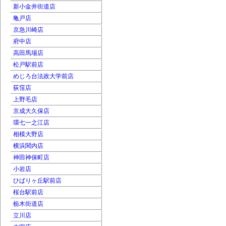
新小金井街道店
亀戸店
京急川崎店
府中店
高田馬場店
松戸駅前店
めじろ台法政大学前店
荻窪店
上野毛店
京成大久保店
環七一之江店
相模大野店
横浜関内店
神田神保町店
小岩店
ひばりヶ丘駅前店
桜台駅前店
栃木街道店
立川店