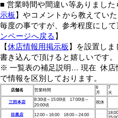
■ 営業時間や間違い等ありましたら
示板
】やコメントから教えていた
毎度の事ですが、参考程度にして
ンページへ戻る
】
【
休店情報用掲示板
】を設置しま
書き込んで頂けると嬉しいです。
※ 一覧表の補足説明… 現在
休店
で情報を区別しております。
6
7
店舗名
営業時間
月
火
8:30頃～15:00頃 17:00頃～
三田本店
祝休
20:00頃
18;0
目黒店
12:00～16:00 18:00～24:00
25:0